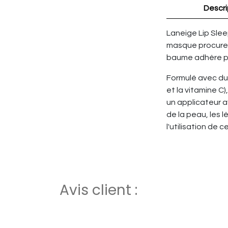
Descri
Laneige Lip Sle
masque procure d
baume adhère pa
Formulé avec du 
et la vitamine C)
un applicateur af
de la peau, les
l'utilisation de 
Avis client :