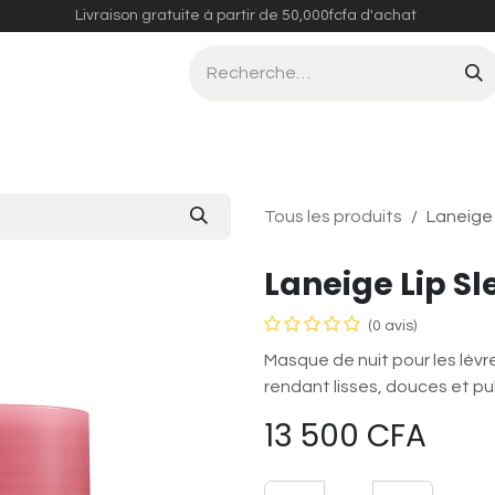
Livraison gratuite à partir de 50,000fcfa d'achat
Compléments Alimentaires
Tous les produits
Laneige 
Laneige Lip S
(0 avis)
Masque de nuit pour les lèvres,
rendant lisses, douces et p
13 500
CFA