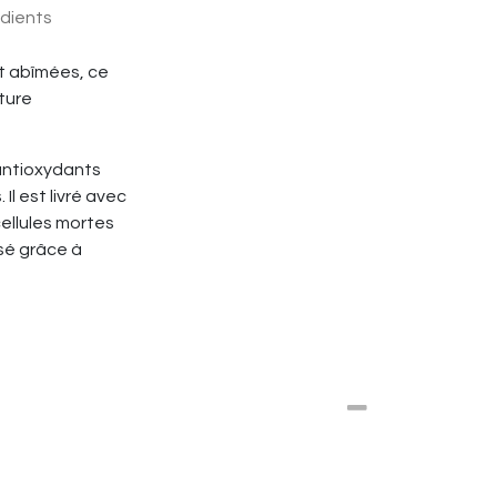
édients
t abîmées, ce
ture
 antioxydants
Il est livré avec
cellules mortes
sé grâce à