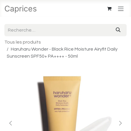
Se rendre au contenu
Caprices
Tous les produits
Haruharu Wonder - Black Rice Moisture Airyfit Daily
Sunscreen SPF50+ PA++++ - 50ml