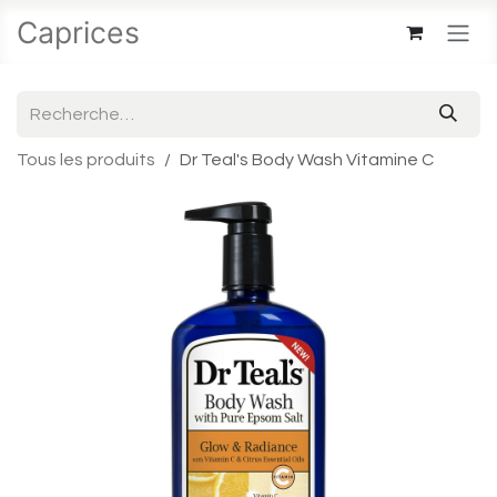
Se rendre au contenu
Caprices
Tous les produits
Dr Teal's Body Wash Vitamine C