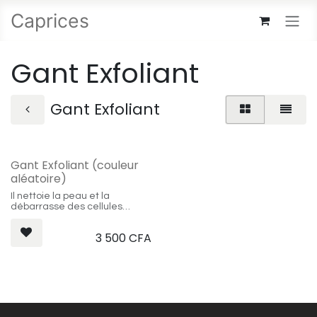
Se rendre au contenu
Caprices
Gant Exfoliant
Gant Exfoliant
Gant Exfoliant (couleur
aléatoire)
Il nettoie la peau et la
débarrasse des cellules
mortes.
3 500
CFA