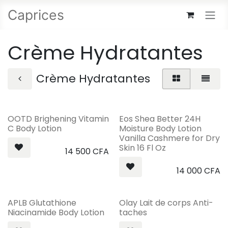
Se rendre au contenu
Caprices
Crème Hydratantes
Crème Hydratantes
OOTD Brighening Vitamin
Eos Shea Better 24H
C Body Lotion
Moisture Body Lotion
Vanilla Cashmere for Dry
Skin 16 Fl Oz
14 500
CFA
14 000
CFA
APLB Glutathione
Olay Lait de corps Anti-
Niacinamide Body Lotion
taches