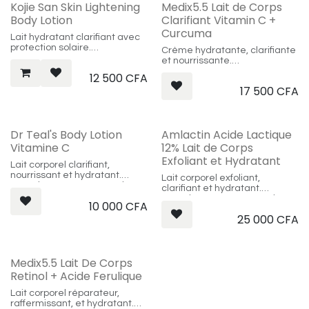
Kojie San Skin Lightening
Medix5.5 Lait de Corps
Body Lotion
Clarifiant Vitamin C +
Curcuma
Lait hydratant clarifiant avec
protection solaire.
Crème hydratante, clarifiante
Contenance: 250g
et nourrissante.
Contenance: 444ml
12 500
CFA
17 500
CFA
Dr Teal's Body Lotion
Amlactin Acide Lactique
Vitamine C
12% Lait de Corps
Exfoliant et Hydratant
Lait corporel clarifiant,
nourrissant et hydratant.
Lait corporel exfoliant,
Type de peau: tout type de
clarifiant et hydratant.
peau
Type de peau: tout type de
10 000
CFA
Contenance: 532ml
peau
25 000
CFA
Medix5.5 Lait De Corps
Retinol + Acide Ferulique
Lait corporel réparateur,
raffermissant, et hydratant.