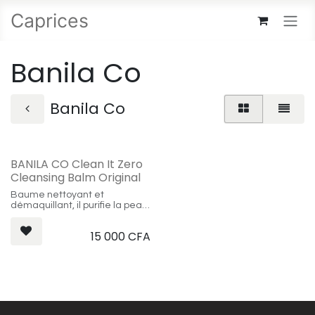
Se rendre au contenu
Caprices
Banila Co
Banila Co
BANILA CO Clean It Zero
Cleansing Balm Original
Baume nettoyant et
démaquillant, il purifie la peau
et la débarrasse de toute
trace de maquillage et
15 000
CFA
impuretés accumulée au cour
de la journée.
Type de peau: tout type de
peau
Contenance: 180ml