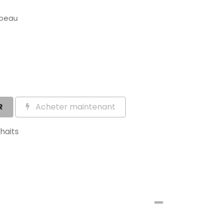
 peau
R
Acheter maintenant
uhaits