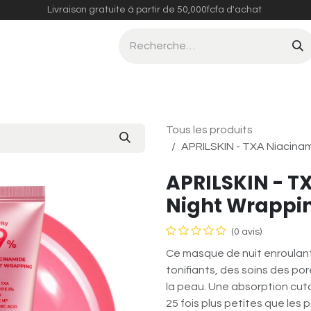
Livraison gratuite à partir de 50,000fcfa d'achat
Compléments Alimentaires
Tous les produits
APRILSKIN - TXA Niacinam
APRILSKIN - T
Night Wrappi
(0 avis)
Ce masque de nuit enroulant
tonifiants, des soins des por
la peau. Une absorption cut
25 fois plus petites que les p