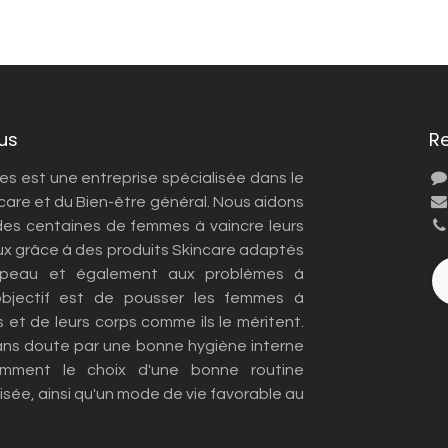
us
R
 est une entreprise spécialisée dans le
care et du Bien-être général. Nous aidons
es centaines de femmes à vaincre leurs
x grâce à des produits Skincare adaptés
 peau et également aux problèmes à
objectif est de pousser les femmes à
s et de leurs corps comme ils le méritent.
ans doute par une bonne hygiène interne
amment le choix d'une bonne routine
sée, ainsi qu'un mode de vie favorable au