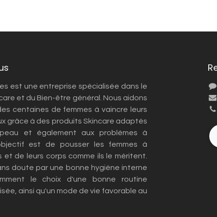
us
R
 est une entreprise spécialisée dans le
care et du Bien-être général. Nous aidons
es centaines de femmes à vaincre leurs
x grâce à des produits Skincare adaptés
 peau et également aux problèmes à
objectif est de pousser les femmes à
s et de leurs corps comme ils le méritent.
ans doute par une bonne hygiène interne
amment le choix d'une bonne routine
sée, ainsi qu'un mode de vie favorable au