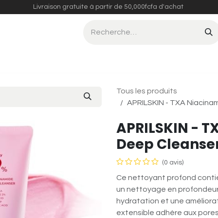
Livraison gratuite à partir de 50,000fcfa d'achat
Compléments Alimentaires
Tous les produits
APRILSKIN - TXA Niacinam
APRILSKIN - T
Deep Cleanser
(0 avis)
Ce nettoyant profond contien
un nettoyage en profondeur d
hydratation et une améliorat
extensible adhère aux pores,