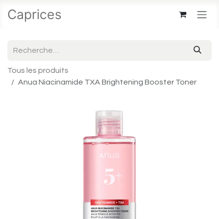
Se rendre au contenu
Caprices
Tous les produits
Anua Niacinamide TXA Brightening Booster Toner